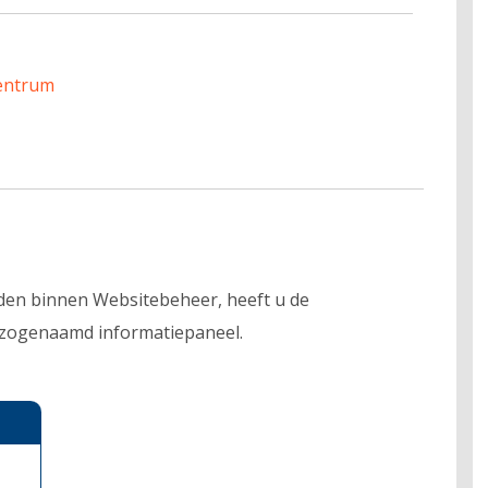
entrum
den binnen Websitebeheer, heeft u de
n zogenaamd informatiepaneel.