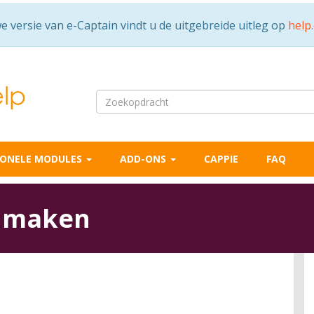
e versie van e-Captain vindt u de uitgebreide uitleg op
help
IONELE MODULES
ADD-ONS
CAPPIE
FAQ
n maken